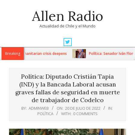
Skip
Allen Radio
to
content
Actualidad de Chile y el Mundo
Primary
Navigation
ns as humanitarian crisis deepens
Breaking
Política: Senador Iván Flores 
Menu
Política: Diputado Cristián Tapia
(IND) y la Bancada Laboral acusan
graves fallas de seguridad en muerte
de trabajador de Codelco
BY:
ADMINWEB
ON:
20 DE JULIO DE 2022
IN:
POLÍTICA
WITH:
0 COMMENTS