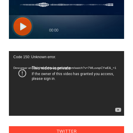
Reproductor
Code 150: Unknown error.
de
vídeo
Descargar archivo: https://www.youtube.com/watch?v=7WLuvspCYwE&_=1
TWITTER