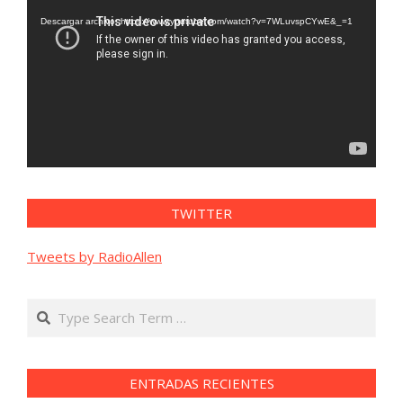
de
vídeo
Descargar archivo: https://www.youtube.com/watch?v=7WLuvspCYwE&_=1
TWITTER
Tweets by RadioAllen
Search
ENTRADAS RECIENTES