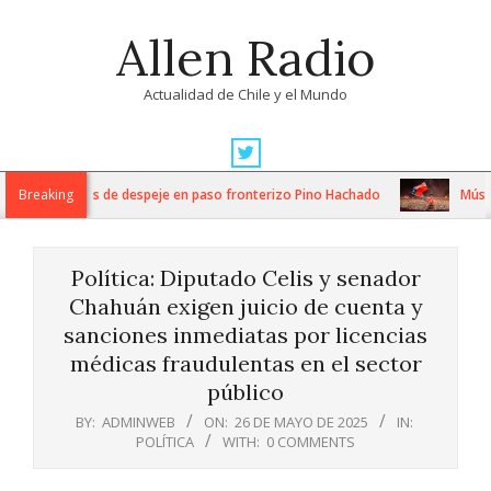
Skip
Allen Radio
to
content
Actualidad de Chile y el Mundo
Primary
Navigation
ensos trabajos de despeje en paso fronterizo Pino Hachado
Breaking
Música: 
Menu
Política: Diputado Celis y senador
Chahuán exigen juicio de cuenta y
sanciones inmediatas por licencias
médicas fraudulentas en el sector
público
BY:
ADMINWEB
ON:
26 DE MAYO DE 2025
IN:
POLÍTICA
WITH:
0 COMMENTS