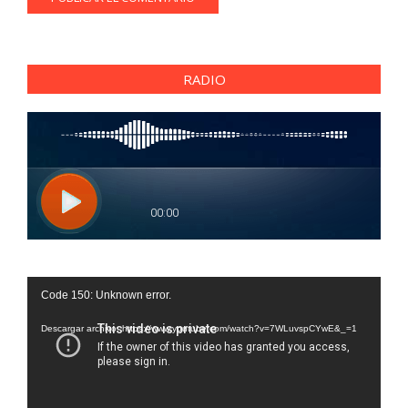
RADIO
Reproductor
Code 150: Unknown error.
de
vídeo
Descargar archivo: https://www.youtube.com/watch?v=7WLuvspCYwE&_=1