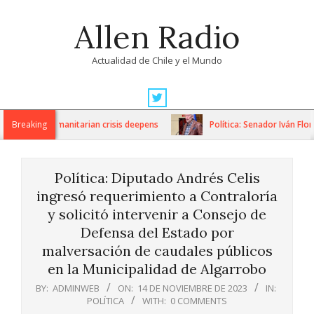
Skip
Allen Radio
to
content
Actualidad de Chile y el Mundo
Primary
Navigation
ions as humanitarian crisis deepens
Breaking
Política: Senador Iván Flores
Menu
Política: Diputado Andrés Celis
ingresó requerimiento a Contraloría
y solicitó intervenir a Consejo de
Defensa del Estado por
malversación de caudales públicos
en la Municipalidad de Algarrobo
BY:
ADMINWEB
ON:
14 DE NOVIEMBRE DE 2023
IN:
POLÍTICA
WITH:
0 COMMENTS