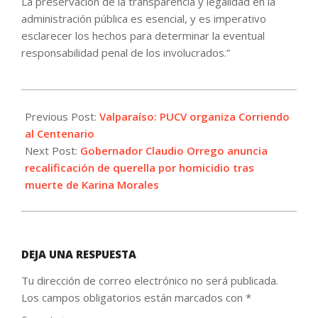
La preservación de la transparencia y legalidad en la
administración pública es esencial, y es imperativo
esclarecer los hechos para determinar la eventual
responsabilidad penal de los involucrados.”
2023-
11-
Previous Post:
Valparaíso: PUCV organiza Corriendo
14
al Centenario
Next Post:
Gobernador Claudio Orrego anuncia
recalificación de querella por homicidio tras
muerte de Karina Morales
DEJA UNA RESPUESTA
Tu dirección de correo electrónico no será publicada.
Los campos obligatorios están marcados con
*