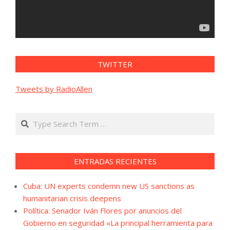
TWITTER
Tweets by RadioAllen
Search
ENTRADAS RECIENTES
Cuba: UN experts condemn new US sanctions as
humanitarian crisis deepens
Política: Senador Iván Flores por anuncios del
Gobierno en seguridad «La principal herramienta para