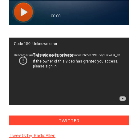
Reproductor
Code 150: Unknown error.
de
vídeo
Descargar archivo: https://www.youtube.com/watch?v=7WLuvspCYwE&_=1
TWITTER
Tweets by RadioAllen