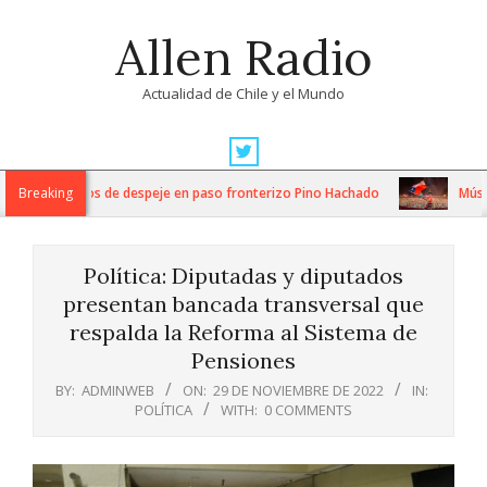
Skip
Allen Radio
to
content
Actualidad de Chile y el Mundo
Primary
Navigation
ensos trabajos de despeje en paso fronterizo Pino Hachado
Breaking
Música: 
Menu
Política: Diputadas y diputados
presentan bancada transversal que
respalda la Reforma al Sistema de
Pensiones
BY:
ADMINWEB
ON:
29 DE NOVIEMBRE DE 2022
IN:
POLÍTICA
WITH:
0 COMMENTS