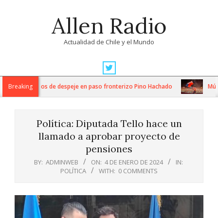
Skip
Allen Radio
to
content
Actualidad de Chile y el Mundo
Primary
Navigation
ntensos trabajos de despeje en paso fronterizo Pino Hachado
Breaking
Música
Menu
Política: Diputada Tello hace un
llamado a aprobar proyecto de
pensiones
BY:
ADMINWEB
ON:
4 DE ENERO DE 2024
IN:
POLÍTICA
WITH:
0 COMMENTS