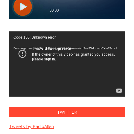
Reproductor
Code 150: Unknown error.
de
vídeo
Descargar archivo: https://www.youtube.com/watch?v=7WLuvspCYwE&_=1
TWITTER
Tweets by RadioAllen