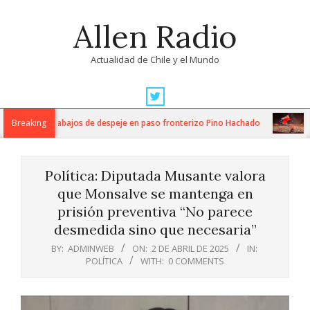
Skip
Allen Radio
to
content
Actualidad de Chile y el Mundo
Primary
Navigation
za intensos trabajos de despeje en paso fronterizo Pino Hachado
Breaking
Mú
Menu
Política: Diputada Musante valora
que Monsalve se mantenga en
prisión preventiva “No parece
desmedida sino que necesaria”
BY:
ADMINWEB
ON:
2 DE ABRIL DE 2025
IN:
POLÍTICA
WITH:
0 COMMENTS