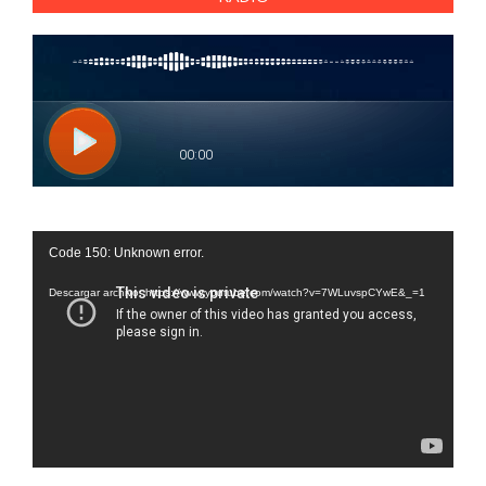
Reproductor
Code 150: Unknown error.
de
vídeo
Descargar archivo: https://www.youtube.com/watch?v=7WLuvspCYwE&_=1