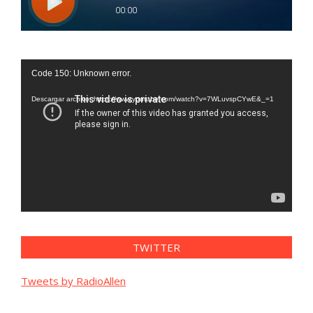
Reproductor
Code 150: Unknown error.
de
vídeo
Descargar archivo: https://www.youtube.com/watch?v=7WLuvspCYwE&_=1
TWITTER
Tweets by RadioAllen