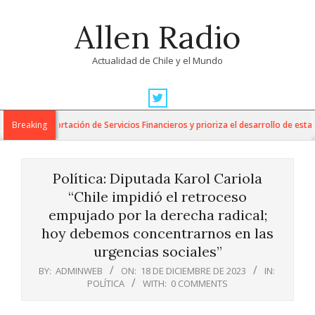
Skip
Allen Radio
to
content
Actualidad de Chile y el Mundo
Primary
Navigation
ara la Exportación de Servicios Financieros y prioriza el desarrollo de esta ind
Breaking
Menu
Política: Diputada Karol Cariola
“Chile impidió el retroceso
empujado por la derecha radical;
hoy debemos concentrarnos en las
urgencias sociales”
BY:
ADMINWEB
ON:
18 DE DICIEMBRE DE 2023
IN:
POLÍTICA
WITH:
0 COMMENTS