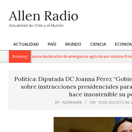
Skip
Allen Radio
to
content
Actualidad de Chile y el Mundo
ACTUALIDAD
PAÍS
MUNDO
CIENCIA
ECONOM
Primary
Navigation
e Agricultura anuncia declaración de emergencia agrícola por sistema frontal 
Breaking
Menu
Política: Diputada DC Joanna Pérez “Gobie
sobre instrucciones presidenciales para 
hace insostenible su p
BY:
ADMINWEB
ON:
10 DE AGOSTO DE 