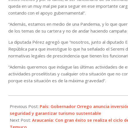
queda en un muy mal pie para seguir en ese importante car
contando con el apoyo gubernamental”.
“Además, estamos en medio de una Pandemia, y lo que que
de los temas de su cartera y no de andar haciendo campaña po
La diputada Pérez agregó que “nosotros, junto al diputado Er
República para que investigue lo que ha señalado el Seremi de
normativas legales de prescindencia que tienen los funcionari
“Además queremos que indague las últimas actividades de est
actividades proselitistas y cualquier otra situación que no c
porque esta situación es de la máxima gravedad”.
2022-
08-
Previous Post:
País: Gobernador Orrego anuncia inversió
10
seguridad y garantizar turismo sustentable
Next Post:
Araucanía: Con gran éxito se realiza el ciclo 
Temuco