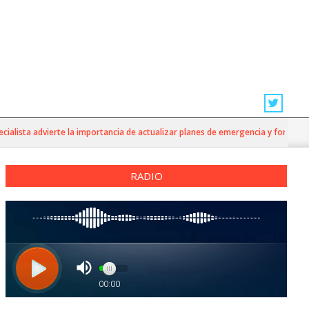
lista advierte la importancia de actualizar planes de emergencia y fortalecer l
RADIO