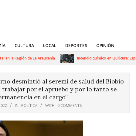
ÍA
CULTURA
LOCAL
DEPORTES
OPINIÓN
en la Región de La Araucanía
Incendio químico en Quilicura: Especia
rno desmintió al seremi de salud del Biobío
trabajar por el apruebo y por lo tanto se
ermanencia en el cargo”
2022
IN:
POLÍTICA
WITH:
0 COMMENTS