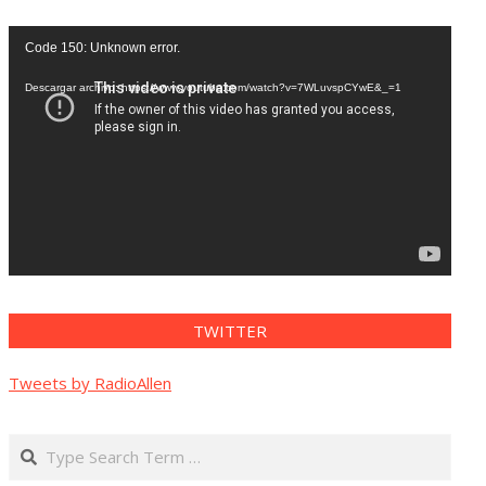
Reproductor
Code 150: Unknown error.
de
vídeo
Descargar archivo: https://www.youtube.com/watch?v=7WLuvspCYwE&_=1
TWITTER
Tweets by RadioAllen
Search