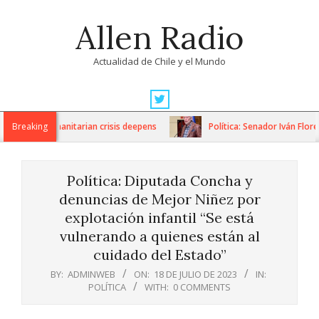
Skip
Allen Radio
to
content
Actualidad de Chile y el Mundo
Primary
Navigation
ons as humanitarian crisis deepens
Breaking
Política: Senador Iván Flores 
Menu
Política: Diputada Concha y
denuncias de Mejor Niñez por
explotación infantil “Se está
vulnerando a quienes están al
cuidado del Estado”
BY:
ADMINWEB
ON:
18 DE JULIO DE 2023
IN:
POLÍTICA
WITH:
0 COMMENTS