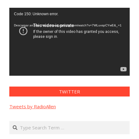
Reproductor
Code 150: Unknown error.
de
vídeo
Descargar archivo: https://www.youtube.com/watch?v=7WLuvspCYwE&_=1
TWITTER
Tweets by RadioAllen
Search