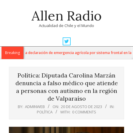
Skip
Allen Radio
to
content
Actualidad de Chile y el Mundo
Primary
Navigation
tura anuncia declaración de emergencia agrícola por sistema frontal en la Reg
Breaking
Menu
Política: Diputada Carolina Marzán
denuncia a falso médico que atiende
a personas con autismo en la región
de Valparaíso
BY:
ADMINWEB
ON:
20 DE AGOSTO DE 2023
IN:
POLÍTICA
WITH:
0 COMMENTS