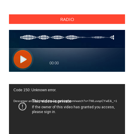
RADIO
Reproductor
Code 150: Unknown error.
de
vídeo
Descargar archivo: https://www.youtube.com/watch?v=7WLuvspCYwE&_=1