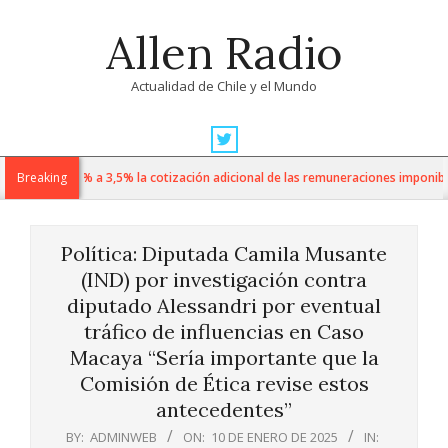
Skip
Allen Radio
to
content
Actualidad de Chile y el Mundo
Primary
Navigation
o sube de 1% a 3,5% la cotización adicional de las remuneraciones imponibles
Breaking
Menu
Política: Diputada Camila Musante
(IND) por investigación contra
diputado Alessandri por eventual
tráfico de influencias en Caso
Macaya “Sería importante que la
Comisión de Ética revise estos
antecedentes”
BY:
ADMINWEB
ON:
10 DE ENERO DE 2025
IN: