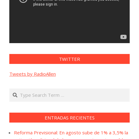
TWITTER
Tweets by RadioAllen
Search
ENTRADAS RECIENTES
Reforma Previsional: En agosto sube de 1% a 3,5% la