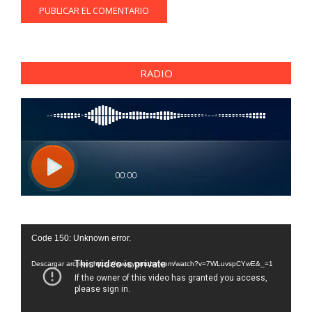
RADIO
Reproductor
Code 150: Unknown error.
de
vídeo
Descargar archivo: https://www.youtube.com/watch?v=7WLuvspCYwE&_=1