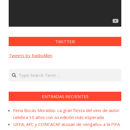
TWITTER
Tweets by RadioAllen
Search
ENTRADAS RECIENTES
Feria Bocas Moradas: La gran fiesta del vino de autor
celebra 10 años con su edición más esperada
UEFA, AFC y CONCACAF acusan de «engaño» a la FIFA