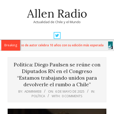
Skip
Allen Radio
to
content
Actualidad de Chile y el Mundo
Primary
Navigation
fiesta del vino de autor celebra 10 años con su edición más esperada
Breaking
Menu
Política: Diego Paulsen se reúne con
Diputados RN en el Congreso
“Estamos trabajando unidos para
devolverle el rumbo a Chile”
BY:
ADMINWEB
ON:
6 DE MAYO DE 2025
IN:
POLÍTICA
WITH:
0 COMMENTS