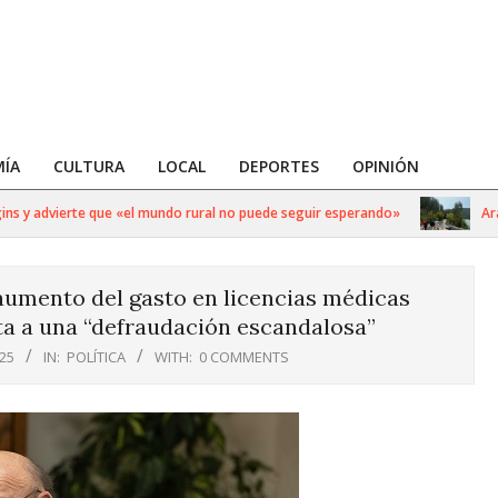
ÍA
CULTURA
LOCAL
DEPORTES
OPINIÓN
y advierte que «el mundo rural no puede seguir esperando»
Arauca
 aumento del gasto en licencias médicas
a a una “defraudación escandalosa”
025
IN:
POLÍTICA
WITH:
0 COMMENTS