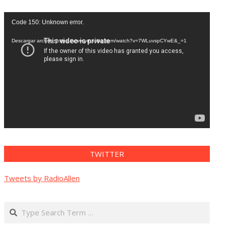
Reproductor
Code 150: Unknown error.
de
vídeo
Descargar archivo: https://www.youtube.com/watch?v=7WLuvspCYwE&_=1
TWITTER
Tweets by RadioAllen
Search