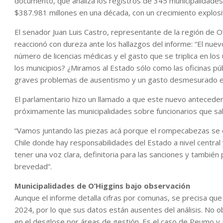
documento, que analiza los registros de 345 municipalidades 
$387.981 millones en una década, con un crecimiento explos
El senador Juan Luis Castro, representante de la región de O
reaccionó con dureza ante los hallazgos del informe: “El nu
número de licencias médicas y el gasto que se triplica en lo
los municipios? ¿Miramos al Estado sólo como las oficinas pú
graves problemas de ausentismo y un gasto desmesurado en 
El parlamentario hizo un llamado a que este nuevo antecede
próximamente las municipalidades sobre funcionarios que sali
“Vamos juntando las piezas acá porque el rompecabezas se 
Chile donde hay responsabilidades del Estado a nivel central 
tener una voz clara, definitoria para las sanciones y también 
brevedad”.
Municipalidades de O’Higgins bajo observación
Aunque el informe detalla cifras por comunas, se precisa que
2024, por lo que sus datos están ausentes del análisis. No 
en el desglose por áreas de gestión. Es el caso de Peumo y