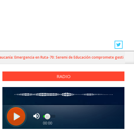
nía: Emergencia en Ruta-70: Seremi de Educación compromete gestiones para ev
RADIO