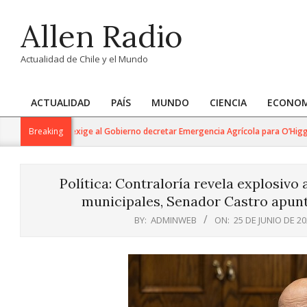
Skip
Allen Radio
to
content
Actualidad de Chile y el Mundo
ACTUALIDAD
PAÍS
MUNDO
CIENCIA
ECONOM
Primary
Navigation
lina Cucumides exige al Gobierno decretar Emergencia Agrícola para O’Higgins 
Breaking
Menu
Política: Contraloría revela explosivo
municipales, Senador Castro apunt
BY:
ADMINWEB
ON:
25 DE JUNIO DE 2