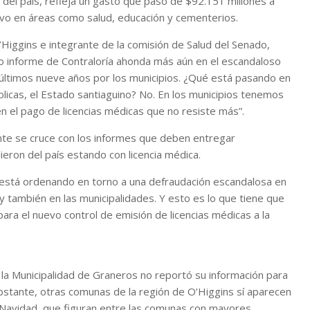
del país, refleja un gasto que pasó de $92.151 millones a
ivo en áreas como salud, educación y cementerios.
’Higgins e integrante de la comisión de Salud del Senado,
evo informe de Contraloría ahonda más aún en el escandaloso
s últimos nueve años por los municipios. ¿Qué está pasando en
blicas, el Estado santiaguino? No. En los municipios tenemos
el pago de licencias médicas que no resiste más”.
nte se cruce con los informes que deben entregar
eron del país estando con licencia médica.
está ordenando en torno a una defraudación escandalosa en
y también en las municipalidades. Y esto es lo que tiene que
para el nuevo control de emisión de licencias médicas a la
 la Municipalidad de Graneros no reportó su información para
obstante, otras comunas de la región de O’Higgins sí aparecen
 Navidad, que figuran entre las comunas con mayores