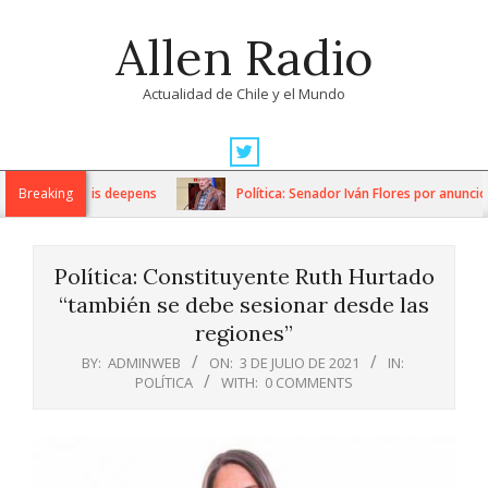
Skip
Allen Radio
to
content
Actualidad de Chile y el Mundo
Primary
Navigation
itarian crisis deepens
Breaking
Política: Senador Iván Flores por anuncios
Menu
Política: Constituyente Ruth Hurtado
“también se debe sesionar desde las
regiones”
BY:
ADMINWEB
ON:
3 DE JULIO DE 2021
IN:
POLÍTICA
WITH:
0 COMMENTS