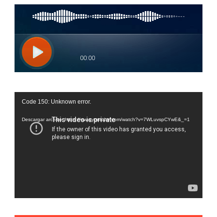
Reproductor
Code 150: Unknown error.
de
vídeo
Descargar archivo: https://www.youtube.com/watch?v=7WLuvspCYwE&_=1