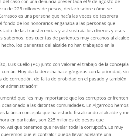
tes del caso con una denuncia presentada el 9 de agosto de
erca de 225 millones de pesos, declaró sobre cómo se
 Carrasco es una persona que hacía las veces de tesorera
en el fondo de los honorarios engañaba a las personas que
istado de las transferencias y así sustraía los dineros y esos
s sabemos, dos cuentas de parientes muy cercanos al alcalde
hecho, los parientes del alcalde no han trabajado en la
so, Luis Cuello (PC) junto con valorar el trabajo de la concejala
 común. Hoy día la derecha hace gárgaras con la prioridad, sin
 de corrupción, de falta de probidad en el pasado y también
ior administración”.
 argumentó que “es muy importante que los corruptos enfrenten
an ocasionado a las distintas comunidades. En Algarrobo hemos
 es la única concejala que ha estado fiscalizando al alcalde y me
Ahora en particular, son 225 millones de pesos que
timo. Así que tenemos que revelar toda la corrupción. Es muy
, queremos que el contralor pueda llevar adelante una