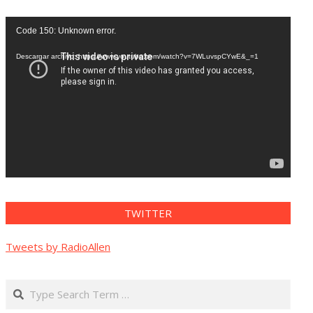
Reproductor
Code 150: Unknown error.
de
vídeo
Descargar archivo: https://www.youtube.com/watch?v=7WLuvspCYwE&_=1
TWITTER
Tweets by RadioAllen
Search