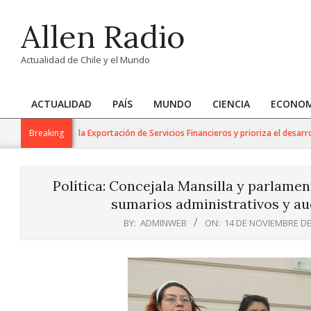
Skip
Allen Radio
to
content
Actualidad de Chile y el Mundo
ACTUALIDAD
PAÍS
MUNDO
CIENCIA
ECONOM
Primary
Navigation
Trabajo para la Exportación de Servicios Financieros y prioriza el desarrollo d
Breaking
Menu
Política: Concejala Mansilla y parlament
sumarios administrativos y aud
BY:
ADMINWEB
ON:
14 DE NOVIEMBRE DE