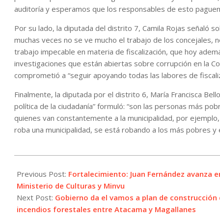
auditoría y esperamos que los responsables de esto paguen an
Por su lado, la diputada del distrito 7, Camila Rojas señaló so
muchas veces no se ve mucho el trabajo de los concejales, no 
trabajo impecable en materia de fiscalización, que hoy ademá
investigaciones que están abiertas sobre corrupción en la Co
comprometió a “seguir apoyando todas las labores de fiscaliza
Finalmente, la diputada por el distrito 6, María Francisca Bel
política de la ciudadanía” formuló: “son las personas más po
quienes van constantemente a la municipalidad, por ejemplo,
roba una municipalidad, se está robando a los más pobres y 
2023-
11-
Previous Post:
Fortalecimiento: Juan Fernández avanza en
14
Ministerio de Culturas y Minvu
Next Post:
Gobierno da el vamos a plan de construcción
incendios forestales entre Atacama y Magallanes