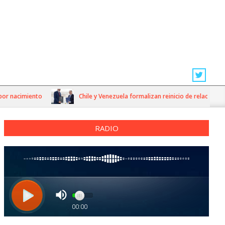
nacimiento
Chile y Venezuela formalizan reinicio de relaciones cons
RADIO