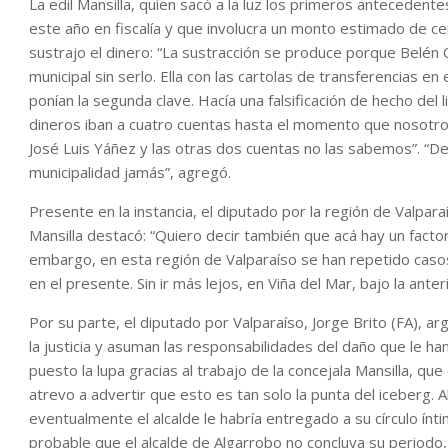
La edil Mansilla, quien sacó a la luz los primeros anteceden
este año en fiscalía y que involucra un monto estimado de c
sustrajo el dinero: “La sustracción se produce porque Belén
municipal sin serlo. Ella con las cartolas de transferencias 
ponían la segunda clave. Hacía una falsificación de hecho del l
dineros iban a cuatro cuentas hasta el momento que nosotro
José Luis Yáñez y las otras dos cuentas no las sabemos”. “De 
municipalidad jamás”, agregó.
Presente en la instancia, el diputado por la región de Valparaí
Mansilla destacó: “Quiero decir también que acá hay un factor
embargo, en esta región de Valparaíso se han repetido casos
en el presente. Sin ir más lejos, en Viña del Mar, bajo la anter
Por su parte, el diputado por Valparaíso, Jorge Brito (FA),
la justicia y asuman las responsabilidades del daño que le h
puesto la lupa gracias al trabajo de la concejala Mansilla, que
atrevo a advertir que esto es tan solo la punta del iceberg. 
eventualmente el alcalde le habría entregado a su círculo ín
probable que el alcalde de Algarrobo no concluya su periodo