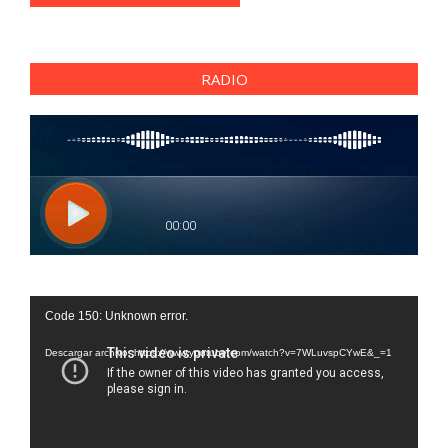
RADIO
Reproductor
Code 150: Unknown error.
de
vídeo
Descargar archivo: https://www.youtube.com/watch?v=7WLuvspCYwE&_=1