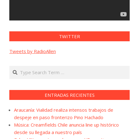
TWITTER
Tweets by RadioAllen
Search
ENTRADAS RECIENTES
Araucanía: Vialidad realiza intensos trabajos de
despeje en paso fronterizo Pino Hachado
Música: Creamfields Chile anuncia line up histórico
desde su llegada a nuestro país