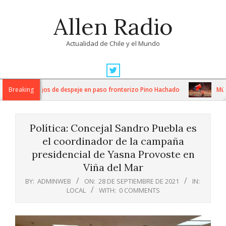
Skip
Allen Radio
to
content
Actualidad de Chile y el Mundo
Primary
Navigation
ntensos trabajos de despeje en paso fronterizo Pino Hachado
Breaking
Música
Menu
Política: Concejal Sandro Puebla es
el coordinador de la campaña
presidencial de Yasna Provoste en
Viña del Mar
BY:
ADMINWEB
ON:
28 DE SEPTIEMBRE DE 2021
IN:
LOCAL
WITH:
0 COMMENTS