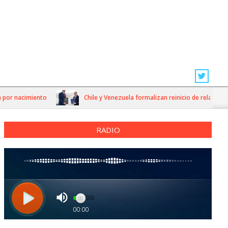
r nacimiento
Chile y Venezuela formalizan reinicio de relaciones c
RADIO