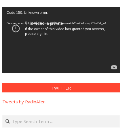
Reproductor
Code 150: Unknown error.
de
vídeo
Descargar archivo: https://www.youtube.com/watch?v=7WLuvspCYwE&_=1
TWITTER
Tweets by RadioAllen
Search