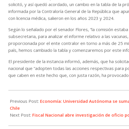
solicitó, y así quedó acordado, un cambio en la tabla de la p
informada por la Contraloría General de la República que apu
con licencia médica, salieron en los años 2023 y 2024.
Según lo señalado por el senador Flores, “la comisión estaba c
subsecretaria, para analizar el informe relativo a las vacuna
proporcionada por el ente contralor en torno a más de 25 mil
país, hemos cambiado la tabla y comenzaremos por este info
El presidente de la instancia informó, además, que ha solicita
nacional que “adopten todas las acciones respectivas para po
que caben en este hecho que, con justa razón, ha provocado i
2025-
05-
Previous Post:
Economía: Universidad Autónoma se suma a
22
Chile
Next Post:
Fiscal Nacional abre investigación de oficio 