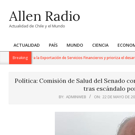
Skip
Allen Radio
to
content
Actualidad de Chile y el Mundo
ACTUALIDAD
PAÍS
MUNDO
CIENCIA
ECONOM
Primary
Navigation
de Trabajo para la Exportación de Servicios Financieros y prioriza el desarrollo
Breaking
Menu
Política: Comisión de Salud del Senado con
tras escándalo po
BY:
ADMINWEB
ON:
22 DE MAYO DE 2