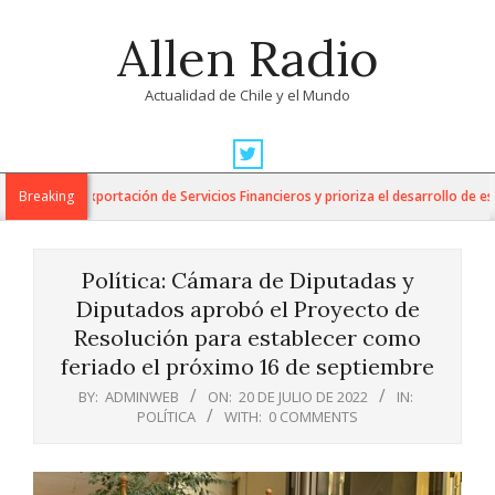
Skip
Allen Radio
to
content
Actualidad de Chile y el Mundo
Primary
Navigation
 para la Exportación de Servicios Financieros y prioriza el desarrollo de esta i
Breaking
Menu
Política: Cámara de Diputadas y
Diputados aprobó el Proyecto de
Resolución para establecer como
feriado el próximo 16 de septiembre
BY:
ADMINWEB
ON:
20 DE JULIO DE 2022
IN:
POLÍTICA
WITH:
0 COMMENTS