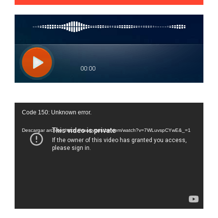
Reproductor
Code 150: Unknown error.
de
vídeo
Descargar archivo: https://www.youtube.com/watch?v=7WLuvspCYwE&_=1