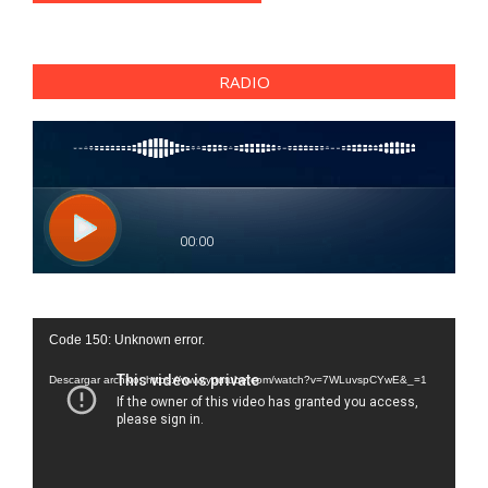
RADIO
Reproductor
Code 150: Unknown error.
de
vídeo
Descargar archivo: https://www.youtube.com/watch?v=7WLuvspCYwE&_=1