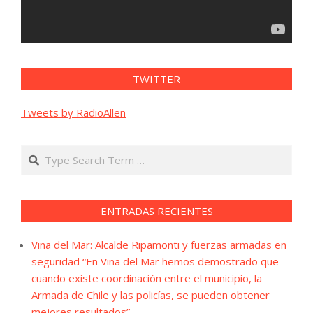
TWITTER
Tweets by RadioAllen
Search
ENTRADAS RECIENTES
Viña del Mar: Alcalde Ripamonti y fuerzas armadas en
seguridad “En Viña del Mar hemos demostrado que
cuando existe coordinación entre el municipio, la
Armada de Chile y las policías, se pueden obtener
mejores resultados”