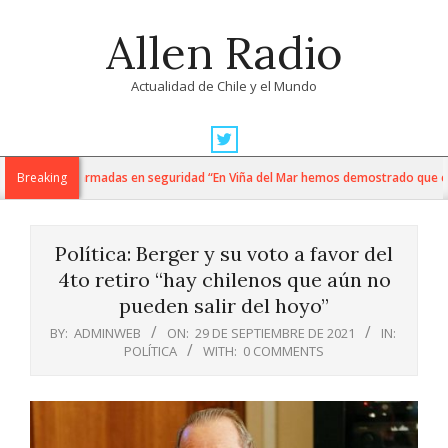
Skip
Allen Radio
to
content
Actualidad de Chile y el Mundo
Primary
Navigation
i y fuerzas armadas en seguridad “En Viña del Mar hemos demostrado que cuando
Breaking
Menu
Política: Berger y su voto a favor del
4to retiro “hay chilenos que aún no
pueden salir del hoyo”
BY:
ADMINWEB
ON:
29 DE SEPTIEMBRE DE 2021
IN:
POLÍTICA
WITH:
0 COMMENTS