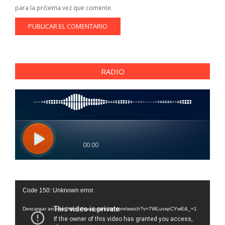
para la próxima vez que comente.
RADIO
Reproductor
Code 150: Unknown error.
de
vídeo
Descargar archivo: https://www.youtube.com/watch?v=7WLuvspCYwE&_=1