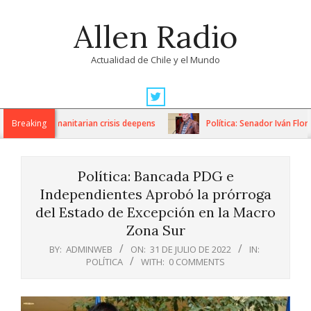
Skip
Allen Radio
to
content
Actualidad de Chile y el Mundo
Primary
Navigation
ons as humanitarian crisis deepens
Breaking
Política: Senador Iván Flores
Menu
Política: Bancada PDG e
Independientes Aprobó la prórroga
del Estado de Excepción en la Macro
Zona Sur
BY:
ADMINWEB
ON:
31 DE JULIO DE 2022
IN:
POLÍTICA
WITH:
0 COMMENTS