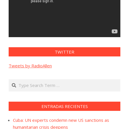
TWITTER
Tweets by RadioAllen
Search
ENTRADAS RECIENTES
Cuba: UN experts condemn new US sanctions as
humanitarian crisis deepens