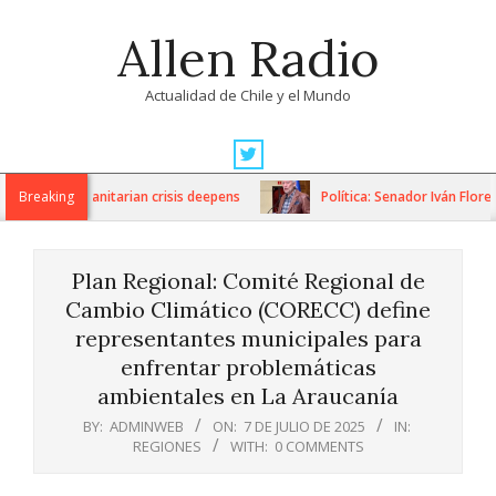
Skip
Allen Radio
to
content
Actualidad de Chile y el Mundo
Primary
Navigation
ns as humanitarian crisis deepens
Breaking
Política: Senador Iván Flores 
Menu
Plan Regional: Comité Regional de
Cambio Climático (CORECC) define
representantes municipales para
enfrentar problemáticas
ambientales en La Araucanía
BY:
ADMINWEB
ON:
7 DE JULIO DE 2025
IN:
REGIONES
WITH:
0 COMMENTS