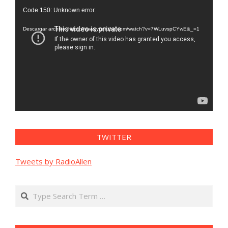
Reproductor
Code 150: Unknown error.
de
vídeo
Descargar archivo: https://www.youtube.com/watch?v=7WLuvspCYwE&_=1
TWITTER
Tweets by RadioAllen
Search