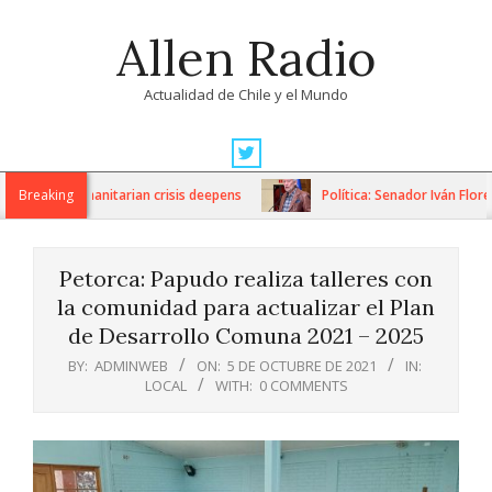
Skip
Allen Radio
to
content
Actualidad de Chile y el Mundo
Primary
Navigation
ons as humanitarian crisis deepens
Breaking
Política: Senador Iván Flores
Menu
Petorca: Papudo realiza talleres con
la comunidad para actualizar el Plan
de Desarrollo Comuna 2021 – 2025
BY:
ADMINWEB
ON:
5 DE OCTUBRE DE 2021
IN:
LOCAL
WITH:
0 COMMENTS