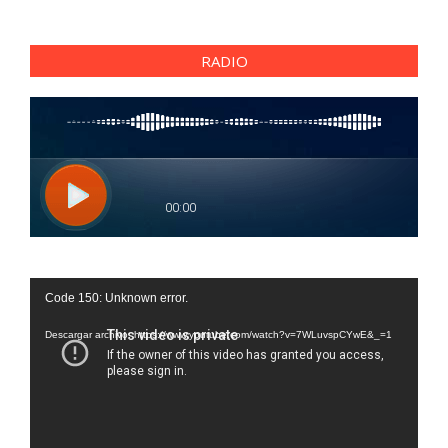
RADIO
Reproductor
Code 150: Unknown error.
de
vídeo
Descargar archivo: https://www.youtube.com/watch?v=7WLuvspCYwE&_=1