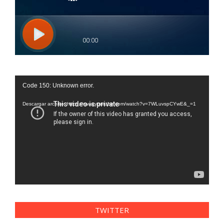
Reproductor
Code 150: Unknown error.
de
vídeo
Descargar archivo: https://www.youtube.com/watch?v=7WLuvspCYwE&_=1
TWITTER