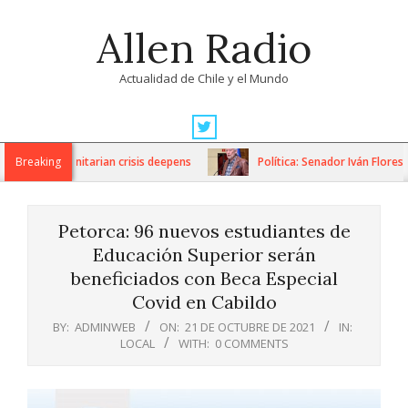
Skip
Allen Radio
to
content
Actualidad de Chile y el Mundo
Primary
Navigation
ns as humanitarian crisis deepens
Breaking
Política: Senador Iván Flores p
Menu
Petorca: 96 nuevos estudiantes de
Educación Superior serán
beneficiados con Beca Especial
Covid en Cabildo
BY:
ADMINWEB
ON:
21 DE OCTUBRE DE 2021
IN:
LOCAL
WITH:
0 COMMENTS