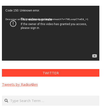
Reproductor
Code 150: Unknown error.
de
vídeo
Descargar archivo: https://www.youtube.com/watch?v=7WLuvspCYwE&_=1
TWITTER
Tweets by RadioAllen
Search