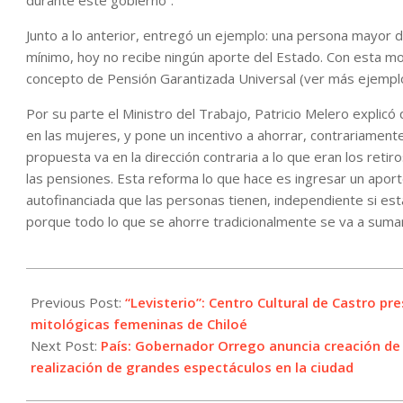
durante este gobierno”.
Junto a lo anterior, entregó un ejemplo: una persona mayor 
mínimo, hoy no recibe ningún aporte del Estado. Con esta modif
concepto de Pensión Garantizada Universal (ver más ejemplos 
Por su parte el Ministro del Trabajo, Patricio Melero explicó
en las mujeres, y pone un incentivo a ahorrar, contrariamente
propuesta va en la dirección contraria a lo que eran los retir
las pensiones. Esta reforma lo que hace es ingresar un apor
autofinanciada que las personas tienen, independiente si está
porque todo lo que se ahorre tradicionalmente se va a sumar
2021-
12-
Previous Post:
“Levisterio”: Centro Cultural de Castro pr
09
mitológicas femeninas de Chiloé
Next Post:
País: Gobernador Orrego anuncia creación de
realización de grandes espectáculos en la ciudad