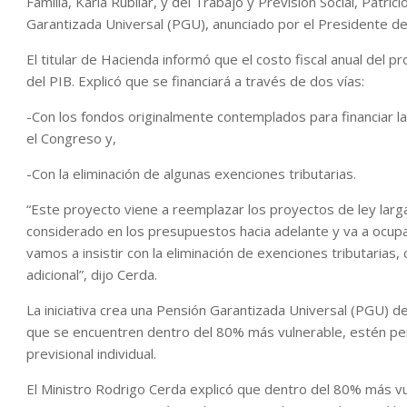
Familia, Karla Rubilar, y del Trabajo y Previsión Social, Patri
Garantizada Universal (PGU), anunciado por el Presidente de 
El titular de Hacienda informó que el costo fiscal anual del 
del PIB. Explicó que se financiará a través de dos vías:
-Con los fondos originalmente contemplados para financiar l
el Congreso y,
-Con la eliminación de algunas exenciones tributarias.
“Este proyecto viene a reemplazar los proyectos de ley larg
considerado en los presupuestos hacia adelante y va a ocupar
vamos a insistir con la eliminación de exenciones tributaria
adicional”, dijo Cerda.
La iniciativa crea una Pensión Garantizada Universal (PGU) 
que se encuentren dentro del 80% más vulnerable, estén pe
previsional individual.
El Ministro Rodrigo Cerda explicó que dentro del 80% más v