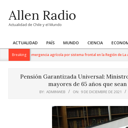
Skip
Allen Radio
to
content
Actualidad de Chile y el Mundo
ACTUALIDAD
PAÍS
MUNDO
CIENCIA
ECONOM
Primary
Navigation
claración de emergencia agrícola por sistema frontal en la Región de La Arauc
Breaking
Menu
Pensión Garantizada Universal: Ministr
mayores de 65 años que sean 
BY:
ADMINWEB
ON:
9 DE DICIEMBRE DE 2021