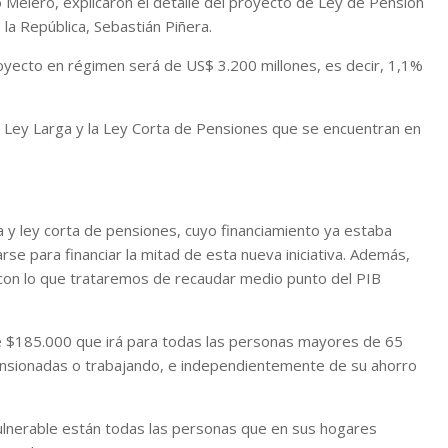
cio Melero, explicaron el detalle del proyecto de Ley de Pensión
la República, Sebastián Piñera.
proyecto en régimen será de US$ 3.200 millones, es decir, 1,1%
a Ley Larga y la Ley Corta de Pensiones que se encuentran en
a y ley corta de pensiones, cuyo financiamiento ya estaba
se para financiar la mitad de esta nueva iniciativa. Además,
s, con lo que trataremos de recaudar medio punto del PIB
de $185.000 que irá para todas las personas mayores de 65
nsionadas o trabajando, e independientemente de su ahorro
ulnerable están todas las personas que en sus hogares