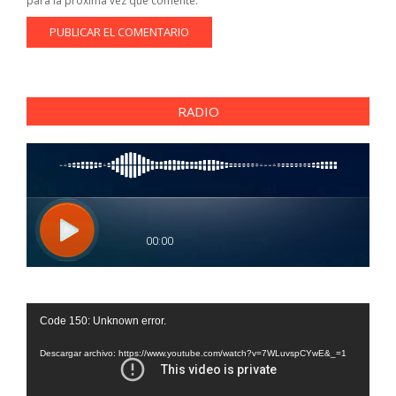
para la próxima vez que comente.
RADIO
Reproductor
Code 150: Unknown error.
de
vídeo
Descargar archivo: https://www.youtube.com/watch?v=7WLuvspCYwE&_=1