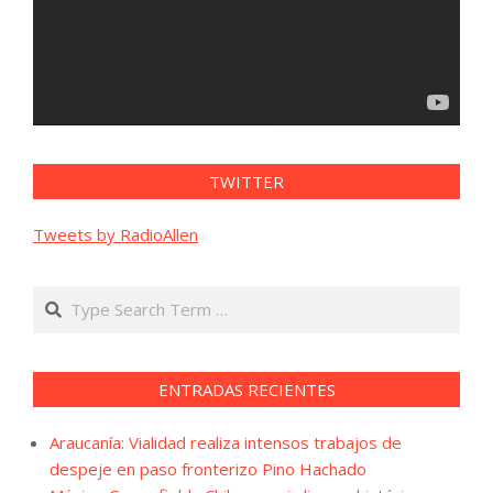
TWITTER
Tweets by RadioAllen
Search
ENTRADAS RECIENTES
Araucanía: Vialidad realiza intensos trabajos de
despeje en paso fronterizo Pino Hachado