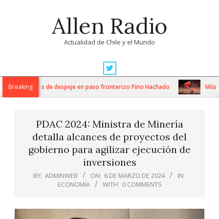
Skip
Allen Radio
to
content
Actualidad de Chile y el Mundo
Primary
Navigation
ensos trabajos de despeje en paso fronterizo Pino Hachado
Breaking
Música: 
Menu
PDAC 2024: Ministra de Minería
detalla alcances de proyectos del
gobierno para agilizar ejecución de
inversiones
BY:
ADMINWEB
ON:
6 DE MARZO DE 2024
IN:
ECONOMÍA
WITH:
0 COMMENTS