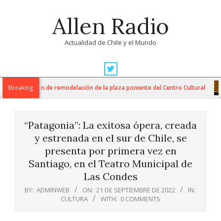
Skip
Allen Radio
to
content
Actualidad de Chile y el Mundo
Primary
Navigation
nician plan de remodelación de la plaza poniente del Centro Cultural
Breaking
Menu
“Patagonia”: La exitosa ópera, creada
y estrenada en el sur de Chile, se
presenta por primera vez en
Santiago, en el Teatro Municipal de
Las Condes
BY:
ADMINWEB
ON:
21 DE SEPTIEMBRE DE 2022
IN:
CULTURA
WITH:
0 COMMENTS