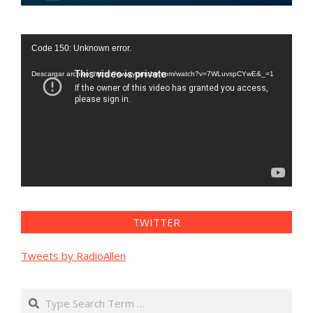
Reproductor
Code 150: Unknown error.
de
vídeo
Descargar archivo: https://www.youtube.com/watch?v=7WLuvspCYwE&_=1
TWITTER
Tweets by RadioAllen
Search