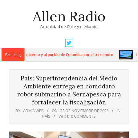
Skip
Allen Radio
to
content
Actualidad de Chile y el Mundo
Primary
Navigation
daridad al Gobierno y al pueblo de Colombia por el terremoto
Breaking
Econ
Menu
País: Superintendencia del Medio
Ambiente entrega en comodato
robot submarino a Sernapesca para
fortalecer la fiscalización
BY:
ADMINWEB
ON:
23 DE NOVIEMBRE DE 2023
IN:
PAÍS
WITH:
0 COMMENTS