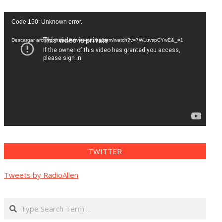
Reproductor
Code 150: Unknown error.
de
vídeo
Descargar archivo: https://www.youtube.com/watch?v=7WLuvspCYwE&_=1
TWITTER
Tweets by RadioAllen
Search