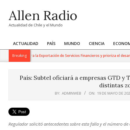
Skip
Allen Radio
to
content
Actualidad de Chile y el Mundo
ACTUALIDAD
PAÍS
MUNDO
CIENCIA
ECONOM
Primary
Navigation
 de Trabajo para la Exportación de Servicios Financieros y prioriza el desarrol
Breaking
Menu
País: Subtel oficiará a empresas GTD y T
distintas z
BY:
ADMINWEB
ON:
19 DE MAYO DE 20
Regulador solicitó antecedentes sobre esta falla y el número de 