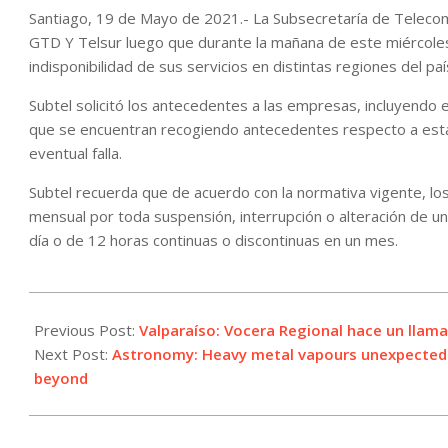
Santiago, 19 de Mayo de 2021.- La Subsecretaría de Telecomu
GTD Y Telsur luego que durante la mañana de este miércole
indisponibilidad de sus servicios en distintas regiones del paí
Subtel solicitó los antecedentes a las empresas, incluyendo
que se encuentran recogiendo antecedentes respecto a esta a
eventual falla.
Subtel recuerda que de acuerdo con la normativa vigente, lo
mensual por toda suspensión, interrupción o alteración de u
día o de 12 horas continuas o discontinuas en un mes.
2021-
05-
Previous Post:
Valparaíso: Vocera Regional hace un llama
19
Next Post:
Astronomy: Heavy metal vapours unexpectedl
beyond