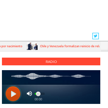
por nacimiento
Chile y Venezuela formalizan reinicio de relaciones 
RADIO