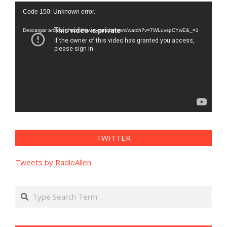
Reproductor
Code 150: Unknown error.
de
vídeo
Descargar archivo: https://www.youtube.com/watch?v=7WLuvspCYwE&_=1
TWITTER
Tweets by RadioAllen
Search