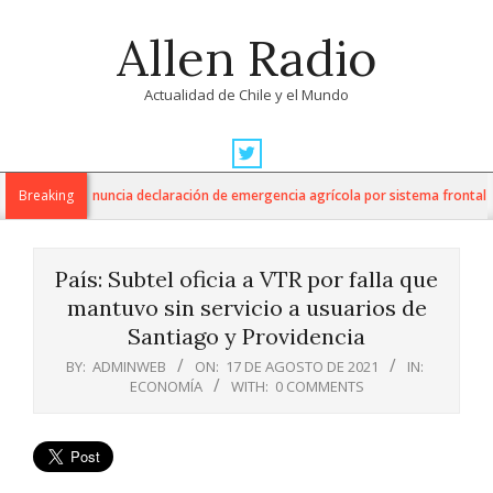
Skip
Allen Radio
to
content
Actualidad de Chile y el Mundo
Primary
Navigation
Agricultura anuncia declaración de emergencia agrícola por sistema frontal en
Breaking
Menu
País: Subtel oficia a VTR por falla que
mantuvo sin servicio a usuarios de
Santiago y Providencia
BY:
ADMINWEB
ON:
17 DE AGOSTO DE 2021
IN:
ECONOMÍA
WITH:
0 COMMENTS