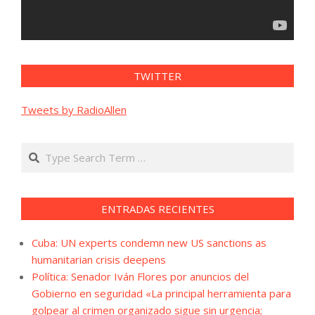
TWITTER
Tweets by RadioAllen
Search
ENTRADAS RECIENTES
Cuba: UN experts condemn new US sanctions as
humanitarian crisis deepens
Política: Senador Iván Flores por anuncios del
Gobierno en seguridad «La principal herramienta para
golpear al crimen organizado sigue sin urgencia;