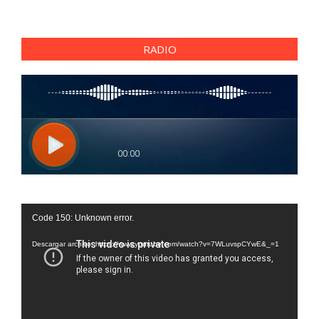
RADIO
Reproductor
Code 150: Unknown error.
de
vídeo
Descargar archivo: https://www.youtube.com/watch?v=7WLuvspCYwE&_=1