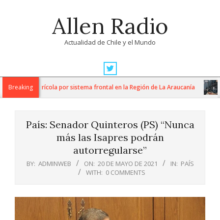
Skip
Allen Radio
to
content
Actualidad de Chile y el Mundo
Primary
Navigation
ergencia agrícola por sistema frontal en la Región de La Araucanía
Breaking
Menu
País: Senador Quinteros (PS) “Nunca
más las Isapres podrán
autorregularse”
BY:
ADMINWEB
ON:
20 DE MAYO DE 2021
IN:
PAÍS
WITH:
0 COMMENTS