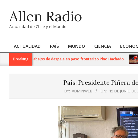
Skip
Allen Radio
to
content
Actualidad de Chile y el Mundo
ACTUALIDAD
PAÍS
MUNDO
CIENCIA
ECONOM
Primary
Navigation
iza intensos trabajos de despeje en paso fronterizo Pino Hachado
Breaking
M
Menu
País: Presidente Piñera 
BY:
ADMINWEB
ON:
15 DE JUNIO DE