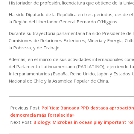
Historiador de profesión, licenciatura que obtiene de la Unive
Ha sido Diputado de la República en tres períodos, desde el
la Región del Libertador General Bernardo O’Higgins.
Durante su trayectoria parlamentaria ha sido Presidente de
Comisiones de Relaciones Exteriores; Minería y Energía; Cult
la Pobreza, y de Trabajo.
Además, en el marco de sus actividades internacionales como
del Parlamento Latinoamericano (PARLATINO), ejerciendo t
Interparlamentarios (España, Reino Unido, Japón y Estados U
Nacional de Chile y la Asamblea Popular de China.
2021-
06-
Previous Post:
Política: Bancada PPD destaca aprobació
15
democracia más fortalecida»
Next Post:
Biology: Microbes in ocean play important ro