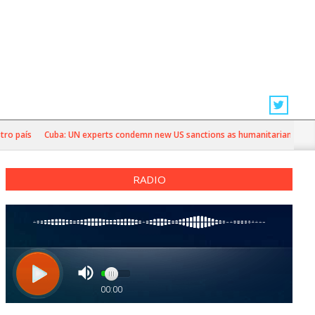
aís
Cuba: UN experts condemn new US sanctions as humanitarian crisis deep
RADIO