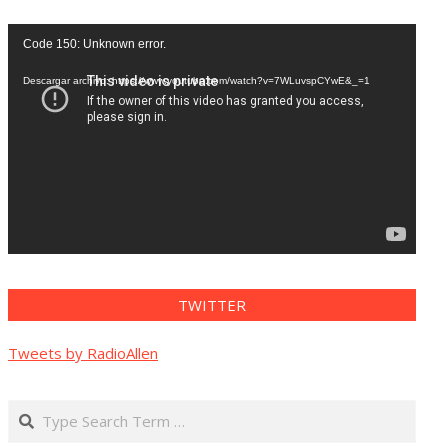
Reproductor
Code 150: Unknown error.
de
vídeo
Descargar archivo: https://www.youtube.com/watch?v=7WLuvspCYwE&_=1
TWITTER
Tweets by RadioAllen
Search