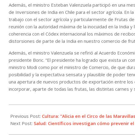
Además, el ministro Esteban Valenzuela participó en una mesa
de Inversiones de India en Chile para el sector agrícola. En l
trabajo con el sector agrícola y particularmente de Frutas d
reunión con la autoridad máxima de la inocuidad en la India y
coherencia con el Códex internacional los máximos de recib
distorsiones de parte de la India en nuestro comercio de frut
Además, el ministro Valenzuela se refirió al Acuerdo Económ
presidente Boric. “El presidente ha logrado que exista un c
ministro Modi como por el ministro de Comercio, de que du
posibilidad y la expectativa sensata y plausible de poder t
una apertura de nuevos productos de exportación entre los 
incorporar, aparte de todas las frutas, las distintas carnes y
2025-
04-
Previous Post:
Cultura: “Alicia en el Circo de las Maravil
02
Next Post:
Salud: Científicos investigan cómo prevenir 