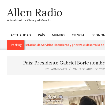
Skip
Allen Radio
to
content
Actualidad de Chile y el Mundo
ACTUALIDAD
PAÍS
MUNDO
CIENCIA
ECONOM
Primary
Navigation
o para la Exportación de Servicios Financieros y prioriza el desarrollo de esta 
Breaking
Menu
País: Presidente Gabriel Boric nombr
BY:
ADMINWEB
ON:
2 DE ABRIL DE 202