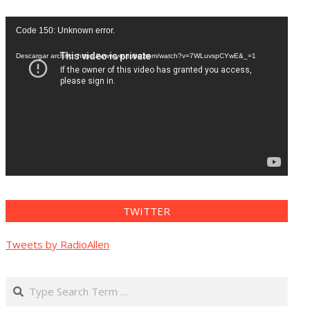
Reproductor
Code 150: Unknown error.
de
vídeo
Descargar archivo: https://www.youtube.com/watch?v=7WLuvspCYwE&_=1
TWITTER
Tweets by RadioAllen
Search