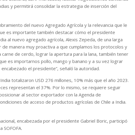
dias y permitirá consolidar la estrategia de inserción del
mbramiento del nuevo Agregado Agrícola y la relevancia que le
o que es importante también destacar cómo el presidente
dia al nuevo agregado agrícola, Alexis Zepeda, de una larga
ruir de manera muy proactiva a que cumplamos los protocolos y
carne de cerdo, lograr la apertura para la lana, también tener
, que es importarnos pollo, mango y banano y a su vez lograr
 encabezado el presidente”, señaló la autoridad.
 India totalizaron USD 276 millones, 10% más que el año 2023.
ueces representan el 37%. Por lo mismo, se requiere seguir
posicionar al sector exportador con la Agenda de
ndiciones de acceso de productos agrícolas de Chile a India.
nacional, encabezada por el presidente Gabriel Boric, participó
 la SOFOFA.