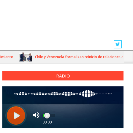
ento
Chile y Venezuela formalizan reinicio de relaciones consulares
RADIO