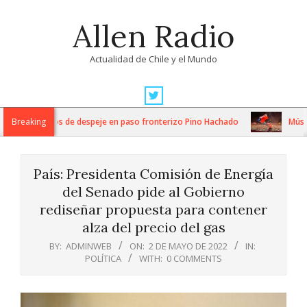
Skip
Allen Radio
to
content
Actualidad de Chile y el Mundo
Primary
Navigation
tensos trabajos de despeje en paso fronterizo Pino Hachado
Breaking
Música:
Menu
País: Presidenta Comisión de Energía
del Senado pide al Gobierno
rediseñar propuesta para contener
alza del precio del gas
BY:
ADMINWEB
ON:
2 DE MAYO DE 2022
IN:
POLÍTICA
WITH:
0 COMMENTS