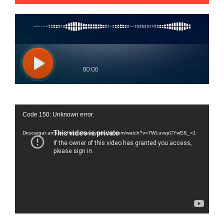
Reproductor
Code 150: Unknown error.
de
vídeo
Descargar archivo: https://www.youtube.com/watch?v=7WLuvspCYwE&_=1