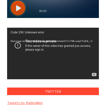
Reproductor
Code 150: Unknown error.
de
vídeo
Descargar archivo: https://www.youtube.com/watch?v=7WLuvspCYwE&_=1
TWITTER
Tweets by RadioAllen