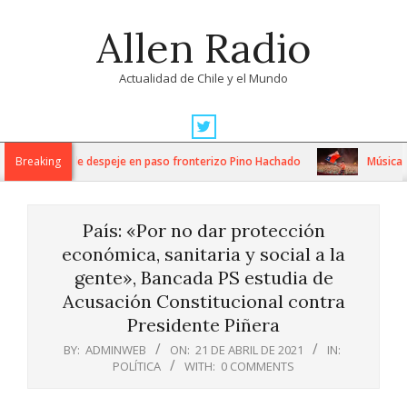
Skip
Allen Radio
to
content
Actualidad de Chile y el Mundo
Primary
Navigation
sos trabajos de despeje en paso fronterizo Pino Hachado
Breaking
Música: Cr
Menu
País: «Por no dar protección
económica, sanitaria y social a la
gente», Bancada PS estudia de
Acusación Constitucional contra
Presidente Piñera
BY:
ADMINWEB
ON:
21 DE ABRIL DE 2021
IN:
POLÍTICA
WITH:
0 COMMENTS