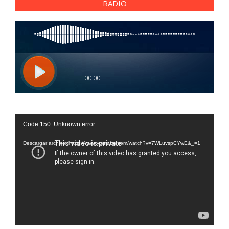
RADIO
Reproductor
Code 150: Unknown error.
de
vídeo
Descargar archivo: https://www.youtube.com/watch?v=7WLuvspCYwE&_=1