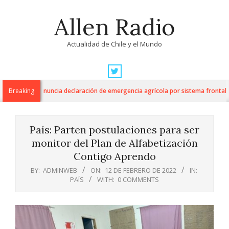
Skip
Allen Radio
to
content
Actualidad de Chile y el Mundo
Primary
Navigation
gricultura anuncia declaración de emergencia agrícola por sistema frontal en 
Breaking
Menu
País: Parten postulaciones para ser
monitor del Plan de Alfabetización
Contigo Aprendo
BY:
ADMINWEB
ON:
12 DE FEBRERO DE 2022
IN:
PAÍS
WITH:
0 COMMENTS