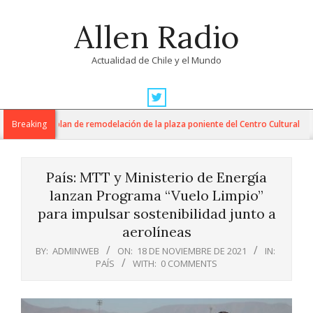
Skip
Allen Radio
to
content
Actualidad de Chile y el Mundo
Primary
Navigation
M inician plan de remodelación de la plaza poniente del Centro Cultural
Breaking
Menu
País: MTT y Ministerio de Energía
lanzan Programa “Vuelo Limpio”
para impulsar sostenibilidad junto a
aerolíneas
BY:
ADMINWEB
ON:
18 DE NOVIEMBRE DE 2021
IN:
PAÍS
WITH:
0 COMMENTS