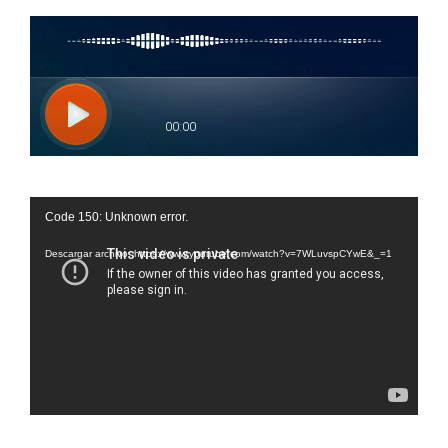
Reproductor
Code 150: Unknown error.
de
vídeo
Descargar archivo: https://www.youtube.com/watch?v=7WLuvspCYwE&_=1