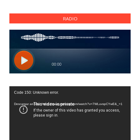
RADIO
Reproductor
Code 150: Unknown error.
de
vídeo
Descargar archivo: https://www.youtube.com/watch?v=7WLuvspCYwE&_=1