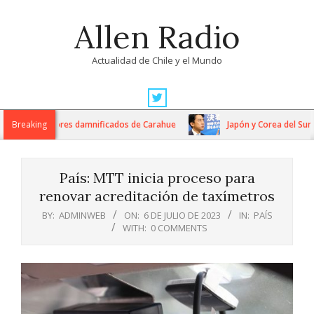
Skip
Allen Radio
to
content
Actualidad de Chile y el Mundo
Primary
Navigation
ra a agricultores damnificados de Carahue
Breaking
Japón y Corea del Sur ale
Menu
País: MTT inicia proceso para
renovar acreditación de taxímetros
BY:
ADMINWEB
ON:
6 DE JULIO DE 2023
IN:
PAÍS
WITH:
0 COMMENTS