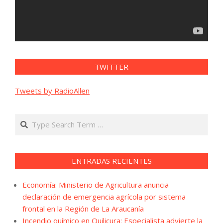
TWITTER
Tweets by RadioAllen
Search
ENTRADAS RECIENTES
Economía: Ministerio de Agricultura anuncia
declaración de emergencia agrícola por sistema
frontal en la Región de La Araucanía
Incendio químico en Quilicura: Especialista advierte la