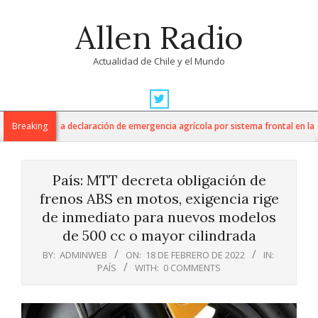
Skip
Allen Radio
to
content
Actualidad de Chile y el Mundo
Primary
Navigation
ltura anuncia declaración de emergencia agrícola por sistema frontal en la Reg
Breaking
Menu
País: MTT decreta obligación de
frenos ABS en motos, exigencia rige
de inmediato para nuevos modelos
de 500 cc o mayor cilindrada
BY:
ADMINWEB
ON:
18 DE FEBRERO DE 2022
IN:
PAÍS
WITH:
0 COMMENTS