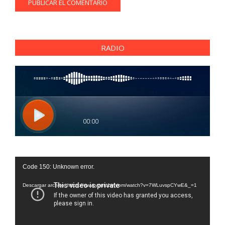
RADIO
Reproductor
Code 150: Unknown error.
de
vídeo
Descargar archivo: https://www.youtube.com/watch?v=7WLuvspCYwE&_=1