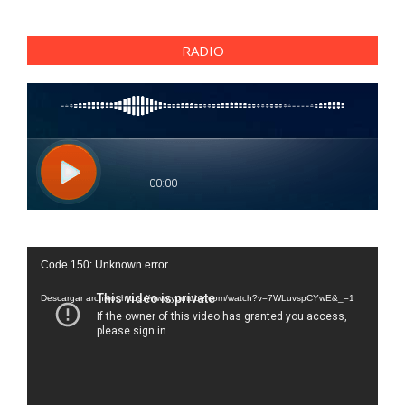
RADIO
Reproductor
Code 150: Unknown error.
de
vídeo
Descargar archivo: https://www.youtube.com/watch?v=7WLuvspCYwE&_=1