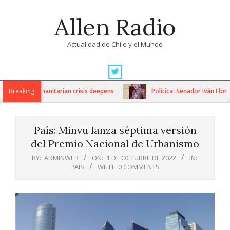
Skip
Allen Radio
to
content
Actualidad de Chile y el Mundo
Primary
Navigation
ons as humanitarian crisis deepens
Breaking
Política: Senador Iván Flores
Menu
País: Minvu lanza séptima versión
del Premio Nacional de Urbanismo
BY:
ADMINWEB
ON:
1 DE OCTUBRE DE 2022
IN:
PAÍS
WITH:
0 COMMENTS