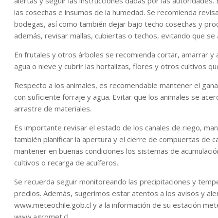
alertas y seguir las instrucciones dadas por las autoridades
las cosechas e insumos de la humedad. Se recomienda revis
bodegas, así como también dejar bajo techo cosechas y prod
además, revisar mallas, cubiertas o techos, evitando que se
En frutales y otros árboles se recomienda cortar, amarrar 
agua o nieve y cubrir las hortalizas, flores y otros cultivos qu
Respecto a los animales, es recomendable mantener el ganad
con suficiente forraje y agua. Evitar que los animales se a
arrastre de materiales.
Es importante revisar el estado de los canales de riego, ma
también planificar la apertura y el cierre de compuertas de 
mantener en buenas condiciones los sistemas de acumulación
cultivos o recarga de acuíferos.
Se recuerda seguir monitoreando las precipitaciones y temp
predios. Además, sugerimos estar atentos a los avisos y ale
www.meteochile.gob.cl y a la información de su estación me
www.agromet.cl.