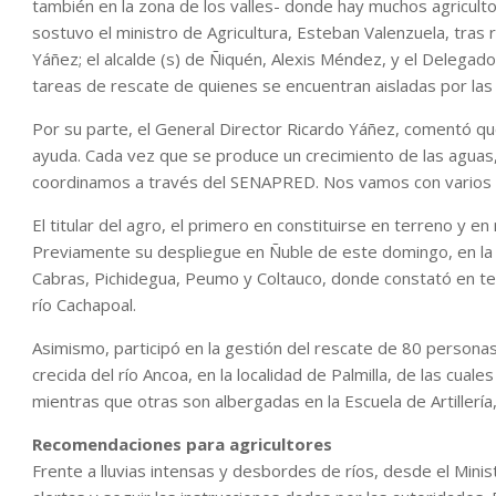
también en la zona de los valles- donde hay muchos agricult
sostuvo el ministro de Agricultura, Esteban Valenzuela, tras 
Yáñez; el alcalde (s) de Ñiquén, Alexis Méndez, y el Delegado
tareas de rescate de quienes se encuentran aisladas por las 
Por su parte, el General Director Ricardo Yáñez, comentó q
ayuda. Cada vez que se produce un crecimiento de las agua
coordinamos a través del SENAPRED. Nos vamos con varios 
El titular del agro, el primero en constituirse en terreno y e
Previamente su despliegue en Ñuble de este domingo, en la
Cabras, Pichidegua, Peumo y Coltauco, donde constató en terr
río Cachapoal.
Asimismo, participó en la gestión del rescate de 80 personas
crecida del río Ancoa, en la localidad de Palmilla, de las cual
mientras que otras son albergadas en la Escuela de Artillería,
Recomendaciones para agricultores
Frente a lluvias intensas y desbordes de ríos, desde el Mini