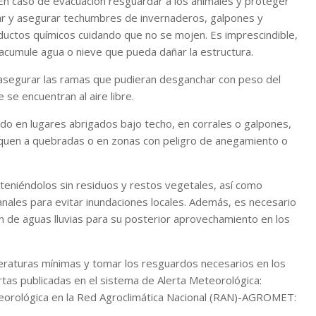
. En caso de evacuación resguardar a los animales y proteger
ar y asegurar techumbres de invernaderos, galpones y
uctos químicos cuidando que no se mojen. Es imprescindible,
 acumule agua o nieve que pueda dañar la estructura.
y asegurar las ramas que pudieran desganchar con peso del
e se encuentran al aire libre.
o en lugares abrigados bajo techo, en corrales o galpones,
cerquen a quebradas o en zonas con peligro de anegamiento o
nteniéndolos sin residuos y restos vegetales, así como
canales para evitar inundaciones locales. Además, es necesario
 de aguas lluvias para su posterior aprovechamiento en los
eraturas mínimas y tomar los resguardos necesarios en los
rtas publicadas en el sistema de Alerta Meteorológica:
teorológica en la Red Agroclimática Nacional (RAN)-AGROMET: