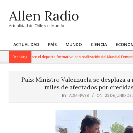
Skip
Allen Radio
to
content
Actualidad de Chile y el Mundo
ACTUALIDAD
PAÍS
MUNDO
CIENCIA
ECONOM
Primary
Navigation
gional fortalece el deporte formativo con realización del Mundial Femenino U1
Breaking
Menu
País: Ministro Valenzuela se desplaza a
miles de afectados por crecidas
BY:
ADMINWEB
ON:
25 DE JUNIO DE