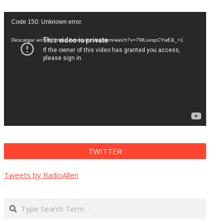
Reproductor
Code 150: Unknown error.
de
vídeo
Descargar archivo: https://www.youtube.com/watch?v=7WLuvspCYwE&_=1
TWITTER
Tweets by RadioAllen
Search