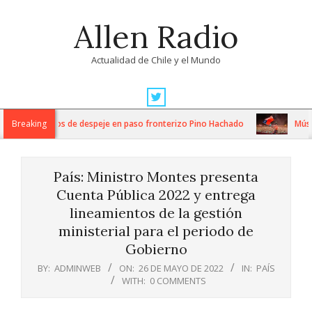
Skip
Allen Radio
to
content
Actualidad de Chile y el Mundo
Primary
Navigation
ensos trabajos de despeje en paso fronterizo Pino Hachado
Breaking
Música: 
Menu
País: Ministro Montes presenta
Cuenta Pública 2022 y entrega
lineamientos de la gestión
ministerial para el periodo de
Gobierno
BY:
ADMINWEB
ON:
26 DE MAYO DE 2022
IN:
PAÍS
WITH:
0 COMMENTS