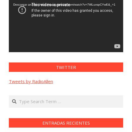
vídeo
Descargar archivo: https://www.youtube.com/watch?v=7WLuvspCYwE&_=1
TWITTER
Tweets by RadioAllen
Search
ENTRADAS RECIENTES