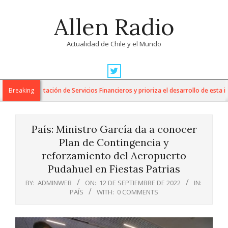
Skip
Allen Radio
to
content
Actualidad de Chile y el Mundo
Primary
Navigation
 la Exportación de Servicios Financieros y prioriza el desarrollo de esta indus
Breaking
Menu
País: Ministro García da a conocer
Plan de Contingencia y
reforzamiento del Aeropuerto
Pudahuel en Fiestas Patrias
BY:
ADMINWEB
ON:
12 DE SEPTIEMBRE DE 2022
IN:
PAÍS
WITH:
0 COMMENTS