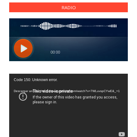
RADIO
Reproductor
Code 150: Unknown error.
de
vídeo
Descargar archivo: https://www.youtube.com/watch?v=7WLuvspCYwE&_=1