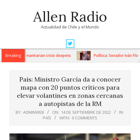
Skip
Allen Radio
to
content
Actualidad de Chile y el Mundo
Primary
Navigation
ons as humanitarian crisis deepens
Breaking
Política: Senador Iván Flores
Menu
País: Ministro García da a conocer
mapa con 20 puntos críticos para
elevar volantines en zonas cercanas
a autopistas de la RM
BY:
ADMINWEB
ON:
14 DE SEPTIEMBRE DE 2022
IN:
PAÍS
WITH:
0 COMMENTS