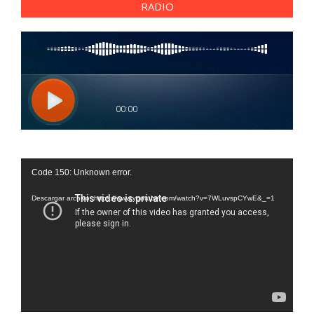
RADIO
Reproductor
Code 150: Unknown error.
de
vídeo
Descargar archivo: https://www.youtube.com/watch?v=7WLuvspCYwE&_=1