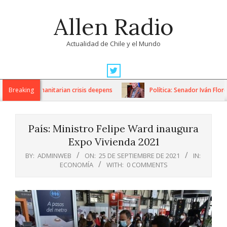
Skip
Allen Radio
to
content
Actualidad de Chile y el Mundo
Primary
Navigation
ons as humanitarian crisis deepens
Breaking
Política: Senador Iván Flores 
Menu
País: Ministro Felipe Ward inaugura
Expo Vivienda 2021
BY:
ADMINWEB
ON:
25 DE SEPTIEMBRE DE 2021
IN:
ECONOMÍA
WITH:
0 COMMENTS