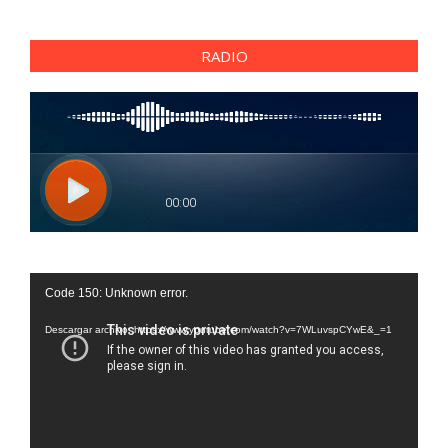
RADIO
Reproductor
Code 150: Unknown error.
de
vídeo
Descargar archivo: https://www.youtube.com/watch?v=7WLuvspCYwE&_=1