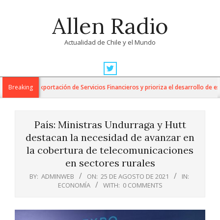
Skip
Allen Radio
to
content
Actualidad de Chile y el Mundo
Primary
Navigation
 para la Exportación de Servicios Financieros y prioriza el desarrollo de esta i
Breaking
Menu
País: Ministras Undurraga y Hutt
destacan la necesidad de avanzar en
la cobertura de telecomunicaciones
en sectores rurales
BY:
ADMINWEB
ON:
25 DE AGOSTO DE 2021
IN:
ECONOMÍA
WITH:
0 COMMENTS