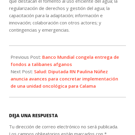
que destacan el fomento al uso eficiente del agua; la
regularización de derechos y gestión del agua; la
capacitación para la adaptación; información e
innovación; colaboración con otros actores; y
contingencias y emergencias.
2021-
08-
Previous Post:
Banco Mundial congela entrega de
25
fondos a talibanes afganos
Next Post:
Salud: Diputada RN Paulina Núñez
anuncia avances para concretar implementación
de una unidad oncológica para Calama
DEJA UNA RESPUESTA
Tu dirección de correo electrónico no será publicada.
Los campos obligatorios están marcados con
*