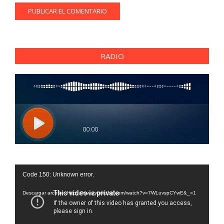
RADIO
Reproductor
Code 150: Unknown error.
de
vídeo
Descargar archivo: https://www.youtube.com/watch?v=7WLuvspCYwE&_=1