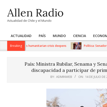
Skip
Allen Radio
to
content
Actualidad de Chile y el Mundo
ACTUALIDAD
PAÍS
MUNDO
CIENCIA
ECONOM
Primary
Navigation
 sanctions as humanitarian crisis deepens
Breaking
Política: Senador Iván
Menu
País: Ministra Rubilar, Senama y Se
discapacidad a participar de pri
BY:
ADMINWEB
ON:
14 DE JULIO DE 