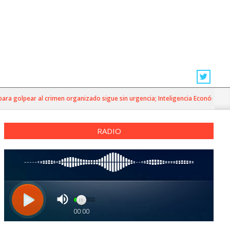
golpear al crimen organizado sigue sin urgencia; Inteligencia Económica»
RADIO