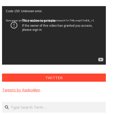
Reproductor
Code 150: Unknown error.
de
vídeo
Descargar archivo: https://www.youtube.com/watch?v=7WLuvspCYwE&_=1
TWITTER
Tweets by RadioAllen
Search