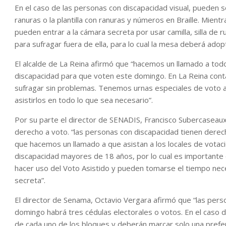
En el caso de las personas con discapacidad visual, pueden sol
ranuras o la plantilla con ranuras y números en Braille. Mien
pueden entrar a la cámara secreta por usar camilla, silla de 
para sufragar fuera de ella, para lo cual la mesa deberá ado
El alcalde de La Reina afirmó que “hacemos un llamado a to
discapacidad para que voten este domingo. En La Reina con
sufragar sin problemas. Tenemos urnas especiales de voto a
asistirlos en todo lo que sea necesario”.
Por su parte el director de SENADIS, Francisco Subercaseaux,
derecho a voto. “las personas con discapacidad tienen derecho 
que hacemos un llamado a que asistan a los locales de votaci
discapacidad mayores de 18 años, por lo cual es importante 
hacer uso del Voto Asistido y pueden tomarse el tiempo nece
secreta”.
El director de Senama, Octavio Vergara afirmó que “las pers
domingo habrá tres cédulas electorales o votos. En el caso 
de cada uno de los bloques y deberán marcar solo una prefere