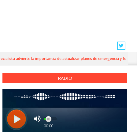
lista advierte la importancia de actualizar planes de emergencia y fortalecer l
RADIO