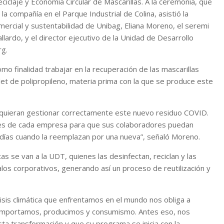
claje y Economía Circular de Mascarillas. A la ceremonia, que
a compañía en el Parque Industrial de Colina, asistió la
mercial y sustentabilidad de Unibag, Eliana Moreno, el seremi
ardo, y el director ejecutivo de la Unidad de Desarrollo
rg.
mo finalidad trabajar en la recuperación de las mascarillas
ellet de polipropileno, materia prima con la que se produce este
e quieran gestionar correctamente este nuevo residuo COVID.
iones de cada empresa para que sus colaboradores puedan
 días cuando la reemplazan por una nueva”, señaló Moreno.
as se van a la UDT, quienes las desinfectan, reciclan y las
os corporativos, generando así un proceso de reutilización y
risis climática que enfrentamos en el mundo nos obliga a
omportamos, producimos y consumismo. Antes eso, nos
a transformación y que su programa se inicia con la