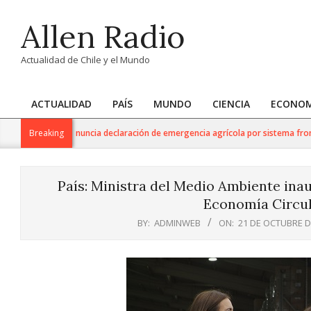
Skip
Allen Radio
to
content
Actualidad de Chile y el Mundo
ACTUALIDAD
PAÍS
MUNDO
CIENCIA
ECONOM
Primary
Navigation
e Agricultura anuncia declaración de emergencia agrícola por sistema frontal 
Breaking
Menu
País: Ministra del Medio Ambiente ina
Economía Circul
BY:
ADMINWEB
ON:
21 DE OCTUBRE D