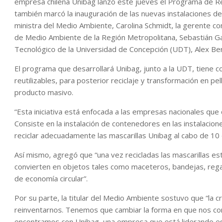
empresa chilena Unibag lanzó este jueves el Programa de Reci
también marcó la inauguración de las nuevas instalaciones de l
ministra del Medio Ambiente, Carolina Schmidt, la gerente co
de Medio Ambiente de la Región Metropolitana, Sebastián Gall
Tecnológico de la Universidad de Concepción (UDT), Alex Be
El programa que desarrollará Unibag, junto a la UDT, tiene co
reutilizables, para posterior reciclaje y transformación en p
producto masivo.
“Esta iniciativa está enfocada a las empresas nacionales qu
Consiste en la instalación de contenedores en las instalac
reciclar adecuadamente las mascarillas Unibag al cabo de 10
Así mismo, agregó que “una vez recicladas las mascarillas est
convierten en objetos tales como maceteros, bandejas, regal
de economía circular”.
Por su parte, la titular del Medio Ambiente sostuvo que “la c
reinventarnos. Tenemos que cambiar la forma en que nos c
encontramos con Unibag, una empresa que está liderando est