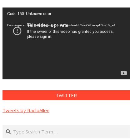
Reproductor
Code 150: Unknown error.
de
vídeo
Descargar archivo: https://www.youtube.com/watch?v=7WLuvspCYwE&_=1
TWITTER
Tweets by RadioAllen
Search