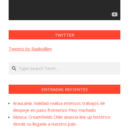
TWITTER
Tweets by RadioAllen
Search
ENTRADAS RECIENTES
Araucanía: Vialidad realiza intensos trabajos de
despeje en paso fronterizo Pino Hachado
Música: Creamfields Chile anuncia line up histórico
desde su llegada a nuestro país