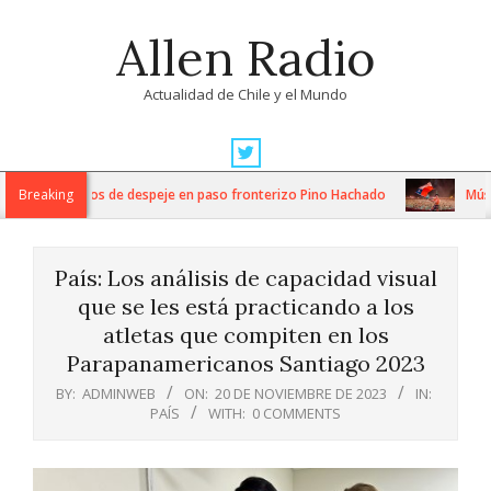
Skip
Allen Radio
to
content
Actualidad de Chile y el Mundo
Primary
Navigation
tensos trabajos de despeje en paso fronterizo Pino Hachado
Breaking
Música:
Menu
País: Los análisis de capacidad visual
que se les está practicando a los
atletas que compiten en los
Parapanamericanos Santiago 2023
BY:
ADMINWEB
ON:
20 DE NOVIEMBRE DE 2023
IN:
PAÍS
WITH:
0 COMMENTS