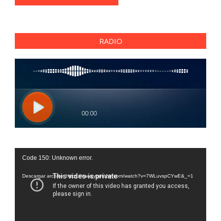
RADIO
Reproductor
Code 150: Unknown error.
de
vídeo
Descargar archivo: https://www.youtube.com/watch?v=7WLuvspCYwE&_=1