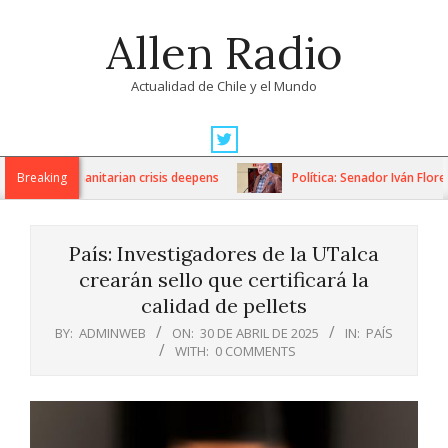
Skip
Allen Radio
to
content
Actualidad de Chile y el Mundo
Primary
Navigation
ns as humanitarian crisis deepens
Breaking
Política: Senador Iván Flores 
Menu
País: Investigadores de la UTalca
crearán sello que certificará la
calidad de pellets
BY:
ADMINWEB
ON:
30 DE ABRIL DE 2025
IN:
PAÍS
WITH:
0 COMMENTS