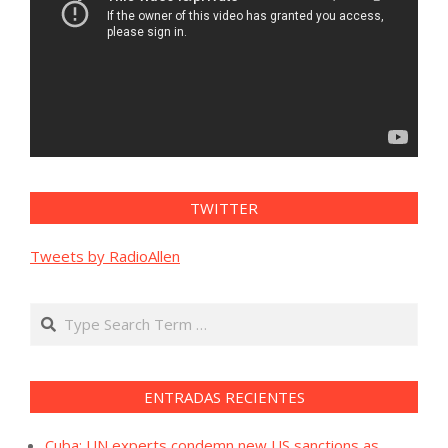
TWITTER
Tweets by RadioAllen
Search
ENTRADAS RECIENTES
Cuba: UN experts condemn new US sanctions as